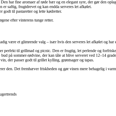
en har fine aromaer af røde bær og en elegant syre, der gør den oplagt ti
er saftig, frugtdrevet og kan endda serveres let afkølet.
godt til pastaretter og lette kødretter.
gene efter vinterens tunge retter.
ig være et glimrende valg – især hvis den serveres let afkølet og har en
perfekt til grillmad og picnic. Den er frugtig, let perlende og forfrisk
e bud på sommer-rødvine, der kan tåle at blive serveret ved 12–14 grade
in, der passer godt til grillet kylling, grøntsager og tapas.
erverer den. Det fremhæver friskheden og gør vinen mere behagelig i var
ugertrends