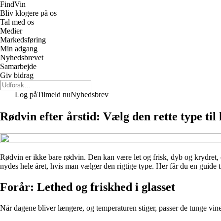
Find
Vin
Bliv klogere på os
Tal med os
Medier
Markedsføring
Min adgang
Nyhedsbrevet
Samarbejde
Giv bidrag
Log på
Tilmeld nu
Nyhedsbrev
Rødvin efter årstid: Vælg den rette type til
Rødvin er ikke bare rødvin. Den kan være let og frisk, dyb og krydret, 
nydes hele året, hvis man vælger den rigtige type. Her får du en guide 
Forår: Lethed og friskhed i glasset
Når dagene bliver længere, og temperaturen stiger, passer de tunge vine 