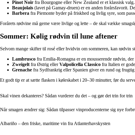
Pinot Noir
fra Bourgogne eller New Zealand er et klassisk valg. D
Beaujolais
(lavet på Gamay-druen) er en anden forårsfavorit. Den 
Barbera
fra Piemonte byder på friskhed og livlig syre, som passer 
Forårets rødvine må gerne være livlige og lette – de skal vække smagslø
Sommer: Kølig rødvin til lune aftener
Selvom mange skifter til rosé eller hvidvin om sommeren, kan rødvin stad
Lambrusco
fra Emilia-Romagna er en mousserende rødvin, der er 
Zweigelt
fra Østrig eller
Valpolicella Classico
fra Italien er god
Grenache
fra Sydfrankrig eller Spanien giver en rund og frugtig v
Et godt tip er at sætte flasken i køleskabet i 20–30 minutter, før du s
Skal vinen dekanteres? Sådan vurderer du det – og gør det trin for trin
Når smagen ændrer sig: Sådan tilpasser vinproducenterne sig nye forbr
Albariño – den friske, maritime vin fra Atlanterhavskysten