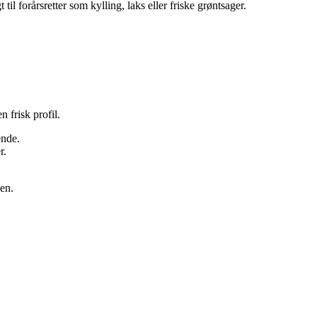
l forårsretter som kylling, laks eller friske grøntsager.
 frisk profil.
ende.
r.
men.