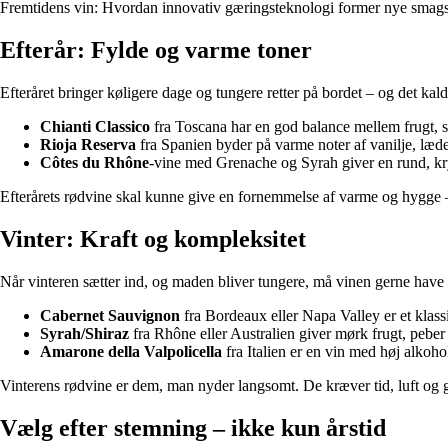
Fremtidens vin: Hvordan innovativ gæringsteknologi former nye smags
Efterår: Fylde og varme toner
Efteråret bringer køligere dage og tungere retter på bordet – og det k
Chianti Classico
fra Toscana har en god balance mellem frugt, sy
Rioja Reserva
fra Spanien byder på varme noter af vanilje, læde
Côtes du Rhône
-vine med Grenache og Syrah giver en rund, kry
Efterårets rødvine skal kunne give en fornemmelse af varme og hygge 
Vinter: Kraft og kompleksitet
Når vinteren sætter ind, og maden bliver tungere, må vinen gerne have b
Cabernet Sauvignon
fra Bordeaux eller Napa Valley er et klass
Syrah/Shiraz
fra Rhône eller Australien giver mørk frugt, peber o
Amarone della Valpolicella
fra Italien er en vin med høj alkohol
Vinterens rødvine er dem, man nyder langsomt. De kræver tid, luft og 
Vælg efter stemning – ikke kun årstid