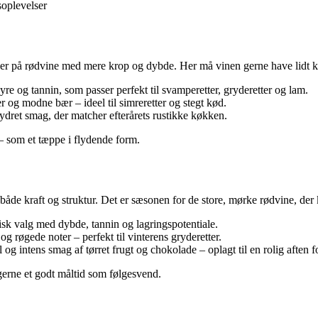
oplevelser
alder på rødvine med mere krop og dybde. Her må vinen gerne have lidt 
re og tannin, som passer perfekt til svamperetter, gryderetter og lam.
r og modne bær – ideel til simreretter og stegt kød.
dret smag, der matcher efterårets rustikke køkken.
– som et tæppe i flydende form.
åde kraft og struktur. Det er sæsonen for de store, mørke rødvine, der 
isk valg med dybde, tannin og lagringspotentiale.
g røgede noter – perfekt til vinterens gryderetter.
 og intens smag af tørret frugt og chokolade – oplagt til en rolig aften f
gerne et godt måltid som følgesvend.