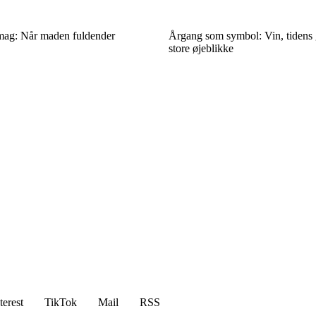
mag: Når maden fuldender
Årgang som symbol: Vin, tidens 
store øjeblikke
terest
TikTok
Mail
RSS