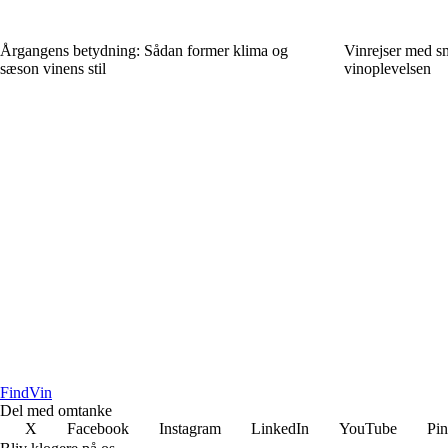
Årgangens betydning: Sådan former klima og
Vinrejser med s
sæson vinens stil
vinoplevelsen
Find
Vin
Del med omtanke
X
Facebook
Instagram
LinkedIn
YouTube
Pin